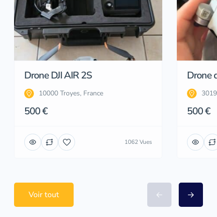
Drone DJI AIR 2S
Drone d
10000 Troyes, France
3019
500 €
500 €
1062 Vues
Voir tout