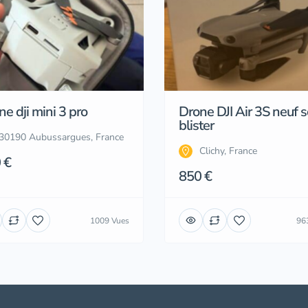
e dji mini 3 pro
Drone DJI Air 3S neuf 
blister
30190 Aubussargues, France
Clichy, France
 €
850 €
1009 Vues
96