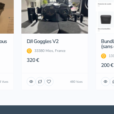
sous
DJI Goggles V2
Bundle
(sans
33380 Mios, France
131
320 €
200 €
3 Vues
480 Vues