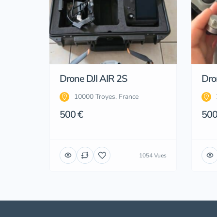
Drone DJI AIR 2S
Dron
10000 Troyes, France
500 €
500
1054 Vues