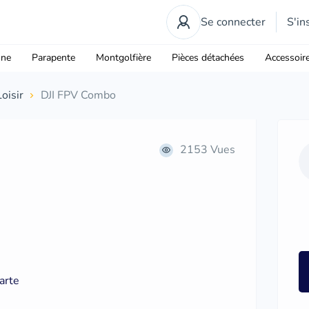
Se connecter
S'in
one
Parapente
Montgolfière
Pièces détachées
Accessoir
Loisir
DJI FPV Combo
2153 Vues
carte