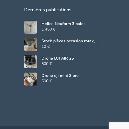
Dernières publications
Helice Neuform 3 pales
1 450 €
Stock pièces occasion rotax,
Beringer, grs
10 €
Drone DJI AIR 2S
500 €
Drone dji mini 3 pro
500 €