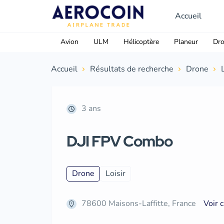
Accueil
Avion
ULM
Hélicoptère
Planeur
Dr
Accueil
Résultats de recherche
Drone
3 ans
DJI FPV Combo
Drone
Loisir
78600 Maisons-Laffitte, France
Voir 