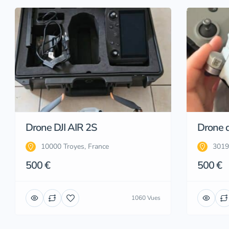
Drone DJI AIR 2S
Drone d
10000 Troyes, France
3019
500 €
500 €
1060 Vues