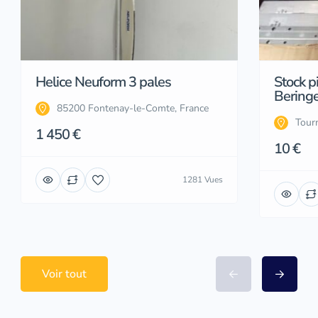
Helice Neuform 3 pales
Stock p
Beringe
85200 Fontenay-le-Comte, France
Tourn
1 450 €
10 €
1281 Vues
Voir tout