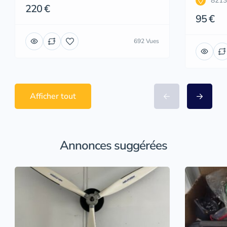
8213
220 €
95 €
692 Vues
Afficher tout
Annonces suggérées