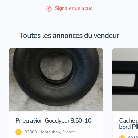
Signaler un abus
Toutes les annonces du vendeur
Pneu avion Goodyear 8.50-10
Cache p
bord P
82000 Montauban, France