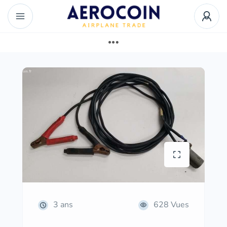
3 ans
628 Vues