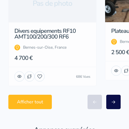
Pas de photo
Plateau
Divers equipements RF10
AMT100/200/300 RF6
Bern
Bernes-sur-Oise, France
2 500 
4 700 €
686 Vues
Afficher tout