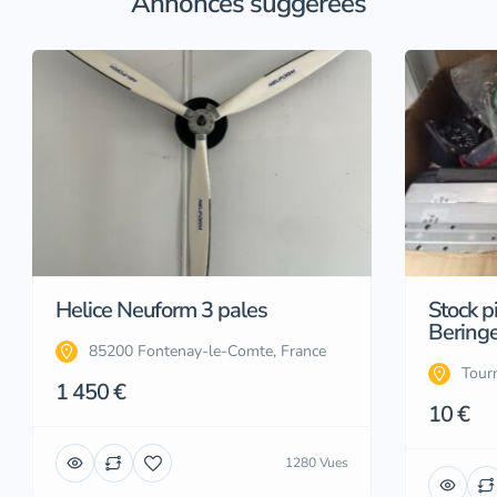
Annonces suggérées
Helice Neuform 3 pales
Stock p
Beringe
85200 Fontenay-le-Comte, France
Tourn
1 450 €
10 €
1280 Vues